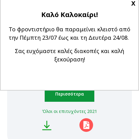
X
2ο Επιστημονικό πεδίο
- Σαμαράς Γιώργος -
Καλό Καλοκαίρι!
19279
Αρχιτεκτόνων Μηχανικών Ε.Μ.Π. 2ος =
Μόρια
Το φροντιστήριο θα παραμείνει κλειστό από
3ο Επιστημονικό πεδίο
- Βαμβακάρη Ιωάννα -
την Πέμπτη 23/07 έως και τη Δευτέρα 24/08.
18740
Φαρμακευτική Αθήνας 3η =
Μόρια
Σας ευχόμαστε καλές διακοπές και καλή
4ο Επιστημονικό πεδίο
- Κυρίτση Ελένη -
ξεκούραση!
18414
Εσωτερικής Αρχιτεκτονικής ΠΑ.Δ.Α. =
Μόρια
Περισσότερα
Όλοι οι επιτυχόντες 2021