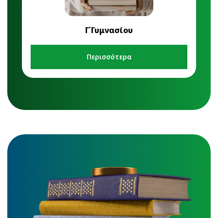
Γ΄Γυμνασίου
Περισσότερα