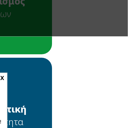
ισμός
ίων
πικαιρότητα
X
ευτική
ότητα
!