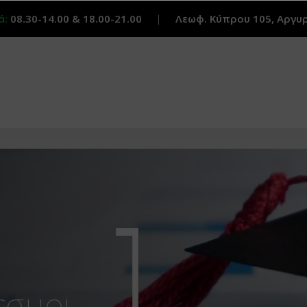
ά:
08.30-14.00 & 18.00-21.00
|
Λεωφ. Κύπρου 105, Αργυ
εσμοι