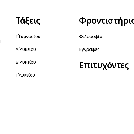
Τάξεις
Φροντιστήρι
Γ΄Γυμνασίου
Φιλοσοφία
4
Α΄Λυκείου
Εγγραφές
Β΄Λυκείου
Επιτυχόντες
Γ΄Λυκείου
η 164 51 (5η Στάση Αργυρουπόλεως)