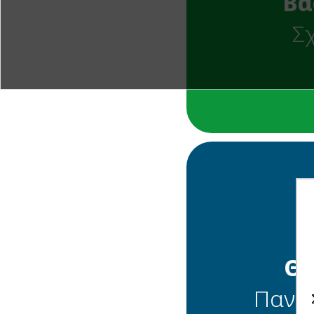
Βά
Σ
Θέματα 
Θέ
Πανε